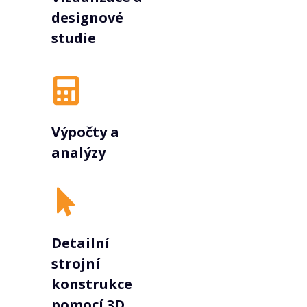
designové
studie
Výpočty a
analýzy
Detailní
strojní
konstrukce
pomocí 3D