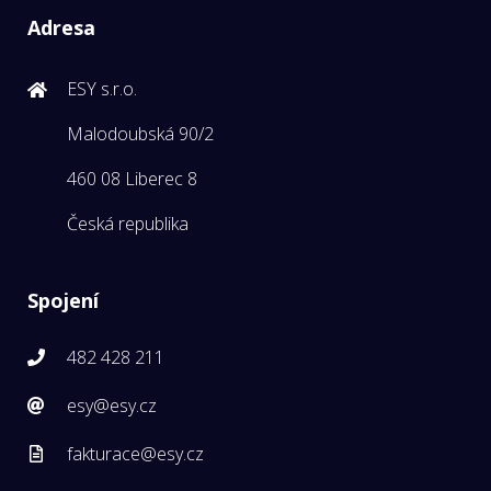
Adresa
ESY s.r.o.
Malodoubská 90/2
460 08 Liberec 8
Česká republika
Spojení
482 428 211
esy@esy.cz
fakturace@esy.cz