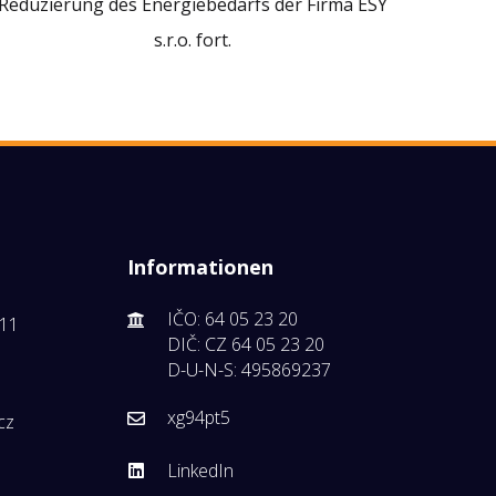
Reduzierung des Energiebedarfs der Firma ESY
s.r.o. fort.
Informationen
IČO: 64 05 23 20
211
DIČ: CZ 64 05 23 20
D-U-N-S: 495869237
xg94pt5
cz
LinkedIn