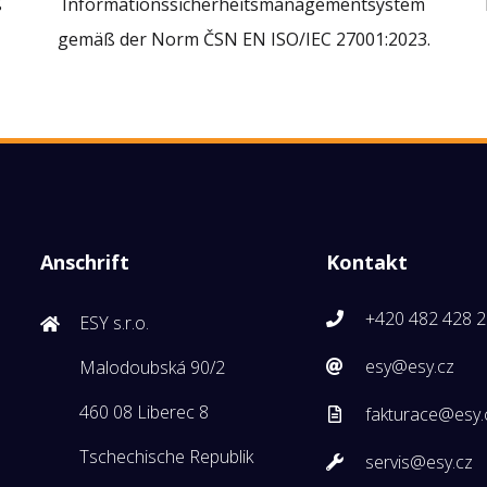
ß
Informationssicherheitsmanagementsystem
gemäß der Norm ČSN EN ISO/IEC 27001:2023.
Anschrift
Kontakt
+420 482 428 
ESY s.r.o.
esy@esy.cz
Malodoubská 90/2
460 08 Liberec 8
fakturace@esy.
Tschechische Republik
servis@esy.cz