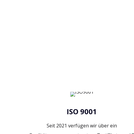
Im Jahr 2024 haben wir die Wärmeisolierung d
inklusive einer neuen Fassade abgeschlossen.
ISO 9001
Seit 2021 verfügen wir über ein